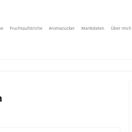
pe
Fruchtaufstriche
Aromazucker
Marktdaten
Über mich
n