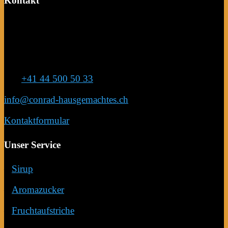
Kontakt
Conrad Hausgemachtes
Anja Conrad
Eichweidstrasse 7
8820 Wädenswil
Tel:
+41 44 500 50 33
info@conrad-hausgemachtes.ch
Kontaktformular
Unser Service
–
Sirup
–
Aromazucker
–
Fruchtaufstriche