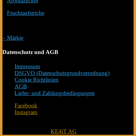
–
Aromazucker
–
Fruchtaufstriche
Direkt Verkauf
– Märkte
Datenschutz und AGB
Impressum
DSGVO (Datenschutzgrundverordnung)
Cookie Richtlinien
AGB
Liefer- und Zahlungsbedingungen
Facebook
Instagram
© Alle Rechte geschützt von Conrad Hausgemachtes
2024 - Webdesigner
KE4iT AG