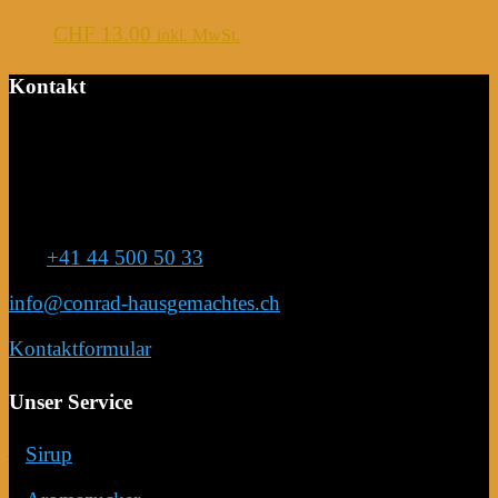
CHF
13.00
inkl. MwSt.
Kontakt
Conrad Hausgemachtes
Anja Conrad
Eichweidstrasse 7
8820 Wädenswil
Tel:
+41 44 500 50 33
info@conrad-hausgemachtes.ch
Kontaktformular
Unser Service
–
Sirup