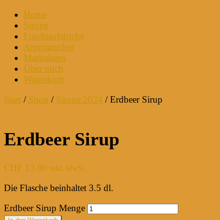
Home
Sirupe
Fruchtaufstriche
Aromazucker
Marktdaten
Über mich
Warenkorb
Start
/
Shop
/
Sirupe 2024
/ Erdbeer Sirup
Erdbeer Sirup
CHF
13.00
inkl. MwSt.
Die Flasche beinhaltet 3.5 dl.
Erdbeer Sirup Menge